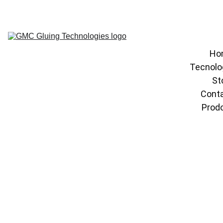
Ho
Tecnolo
St
Conta
Prodo