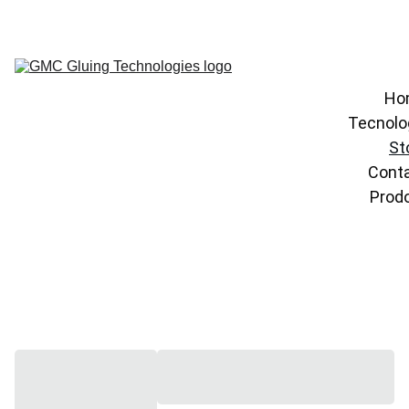
Ho
Tecnolo
St
Conta
Prodo