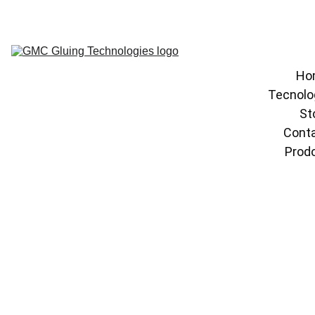
Ho
Tecnolo
St
Conta
Prodo