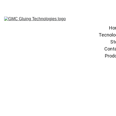
Ho
Tecnolo
St
Conta
Prodo